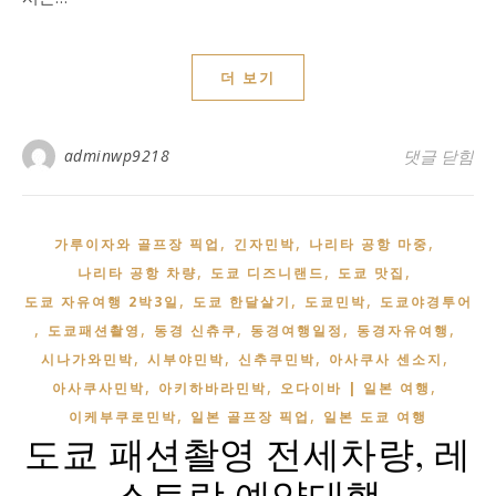
더 보기
adminwp9218
2박3일 도
댓글 닫힘
,
,
,
가루이자와 골프장 픽업
긴자민박
나리타 공항 마중
,
,
,
나리타 공항 차량
도쿄 디즈니랜드
도쿄 맛집
,
,
,
도쿄 자유여행 2박3일
도쿄 한달살기
도쿄민박
도쿄야경투어
,
,
,
,
,
도쿄패션촬영
동경 신츄쿠
동경여행일정
동경자유여행
,
,
,
,
시나가와민박
시부야민박
신추쿠민박
아사쿠사 센소지
,
,
,
아사쿠사민박
아키하바라민박
오다이바 | 일본 여행
,
,
이케부쿠로민박
일본 골프장 픽업
일본 도쿄 여행
도쿄 패션촬영 전세차량, 레
스토랑 예약대행