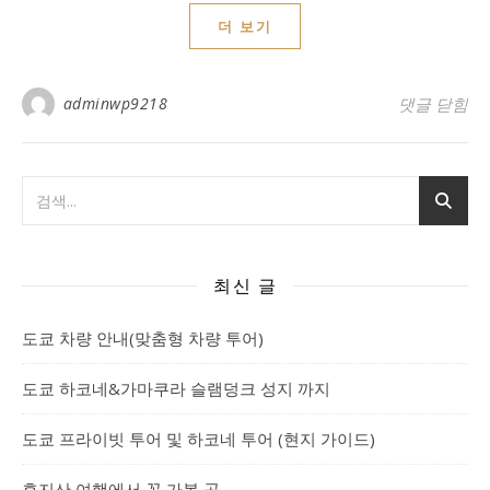
더 보기
adminwp9218
슬램덩크 성
댓글 닫힘
최신 글
도쿄 차량 안내(맞춤형 차량 투어)
도쿄 하코네&가마쿠라 슬램덩크 성지 까지
도쿄 프라이빗 투어 및 하코네 투어 (현지 가이드)
후지산 여행에서 꼭 가볼 곳