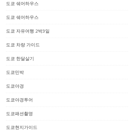
도쿄 쉐어하우스
도쿄 쉐어하우스
도쿄 자유여행 2박3일
도쿄 차량 가이드
도쿄 한달살기
도쿄민박
도쿄야경
도쿄야경투어
도쿄패션촬영
도쿄현지가이드