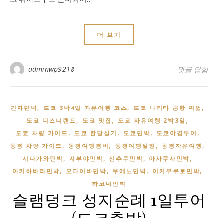
더 보기
adminwp9218
도쿄 패션촬
댓글 닫힘
,
,
,
긴자민박
도쿄 3박4일 자유여행 코스
도쿄 나리타 공항 픽업
,
,
,
도쿄 디즈니랜드
도쿄 맛집
도쿄 자유여행 2박3일
,
,
,
,
도쿄 차량 가이드
도쿄 한달살기
도쿄민박
도쿄야경투어
,
,
,
,
동경 차량 가이드
동경여행경비
동경여행일정
동경자유여행
,
,
,
,
시나가와민박
시부야민박
신추쿠민박
아사쿠사민박
,
,
,
,
아키하바라민박
오다이바민박
우에노민박
이케부쿠로민박
하코네민박
슬램덩크 성지순례 1일투어
(도쿄출발)