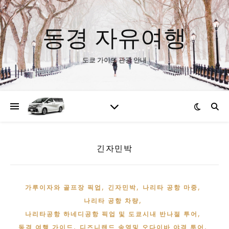
동경 자유여행
도쿄 가이드 관광 안내
긴자민박
,
,
,
가루이자와 골프장 픽업
긴자민박
나리타 공항 마중
,
나리타 공항 차량
,
나리타공항 하네디공항 픽업 및 도쿄시내 반나절 투어
,
,
동경 여행 가이드
디즈니랜드 송영및 오다이바 야경 투어