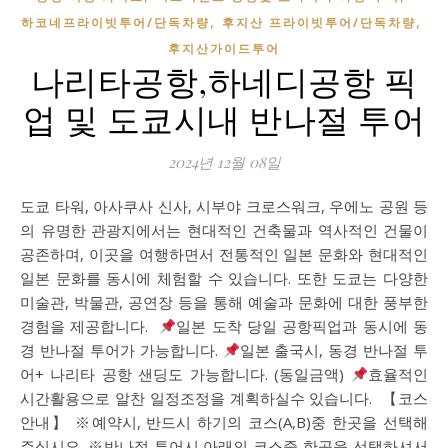
,
,
하코네프라이빗투어/단독차량
후지산 프라이빗투어/단독차량
후지산가이드투어
나리타공항,하네디공항 픽
업 및 도쿄시내 반나절 투어
2024년 12월 08일
도쿄 타워, 아사쿠사 신사, 시부야 크로스워크, 우에노 공원 등
의 유명한 관광지에서는 현대적인 건축물과 역사적인 건물이
공존하며, 이곳을 여행하면서 전통적인 일본 문화와 현대적인
일본 문화를 동시에 체험할 수 있습니다. 또한 도쿄는 다양한
미술관, 박물관, 공연장 등을 통해 예술과 문화에 대한 풍부한
경험을 제공합니다. ​
일본 도착 당일 공항픽업과 동시에 동
경 반나절 투어가 가능합니다.
일본 출국시, 동경 반나절 투
어+ 나리타 공항 샌딩도 가능합니다. (동일금액)
효율적인
시간활용으로 알찬 일정조정을 계획하실수 있습니다. ​ 【코스
안내】 ※예약시, 반드시 하기의 코스(A,B)중 한곳을 선택해
주십시요. ※반나절 투어시 아래의 코스중 한곳을 선택하셔서