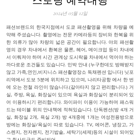
2024년 05월 12일
패션브랜드의 한국지점에서 도쿄 패션촬영을 위해 차량을 예
약해 주셨습니다. 촬영에는 전문 카메라등의 장비와 한복을 위
한 의류가 많아 차량의 넓은 공간이 필요합니다. 야외 패션촬
영의 경우 차내에서 환복은 물론, 헤어, 메이크업 등이 차내에
서 이뤄져야 하며 시간 관계상 도시락을 차내에서 먹어야 하는
까다로운 조건들도 있습니다. 민박 안내 (누구한데도 방해받지
않고 가족,연인,비지니스 패션촬영장소 독채펜션 입니다) 닛포
리역에서 도보 5분에 위치하고 있으며, 나리타공항 에서 한 번
에 오는 전철 라인이 많습니다.(갈아타지 않고 편리합니다.) 거
실, 주방, 욕실, 화장실이 있으며 욕실과 화장실이 분리되어 있
어 이용하시기 편리합니다. 와이파이 이용이 가능하며 패스워
드는 테이블 위의 안내책에 적혀있습니다. 단독펜션(방 4개 거
실, 화장실 2개, 욕실 2개) 방 4개중에 1개는 여성전용방으로
방에는 화장실/욕실이 따로 있습니다. TV, 에어콘, 냉장고, 가
스렌지, 전자렌지, 전기밥솥, 세탁기(세제)등의 시설이 되어있
고 취사도구도 준비되어…