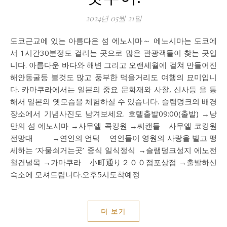
2024년 05월 21일
도쿄근교에 있는 아름다운 섬 에노시마～ 에노시마는 도쿄에
서 1시간30분정도 걸리는 곳으로 많은 관광객들이 찾는 곳입
니다. 아름다운 바다와 해변 그리고 오랜세월에 걸쳐 만들어진
해안동굴등 볼것도 많고 풍부한 먹을거리도 여행의 묘미입니
다. 카마쿠라에서는 일본의 중요 문화재와 사찰, 신사등 을 통
해서 일본의 옛모습을 체험하실 수 있습니다. 슬램덩크의 배경
장소에서 기념사진도 남겨보세요. 호텔출발09:00(출발) →낭
만의 섬 에노시마 →사무엘 콕킹원 →씨캔들 사무엘 코킹원
전망대 ​ →연인의 언덕 연인들이 영원의 사랑을 빌고 맹
세하는 ‘자물쇠거는곳’ 중식 일식정식 →슬램덩크성지 에노전
철건널목 →가마쿠라 小町通り２００점포상점 →출발하신
숙소에 모셔드립니다.오후5시도착예정
더 보기