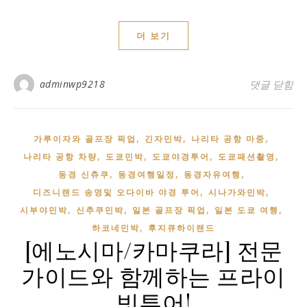
더 보기
adminwp9218
도쿄가이드,
댓글 닫힘
,
,
,
가루이자와 골프장 픽업
긴자민박
나리타 공항 마중
,
,
,
,
나리타 공항 차량
도쿄민박
도쿄야경투어
도쿄패션촬영
,
,
,
동경 신츄쿠
동경여행일정
동경자유여행
,
,
디즈니랜드 송영및 오다이바 야경 투어
시나가와민박
,
,
,
,
시부야민박
신추쿠민박
일본 골프장 픽업
일본 도쿄 여행
,
하코네민박
후지큐하이랜드
[에노시마/카마쿠라] 전문
가이드와 함께하는 프라이
빗투어!