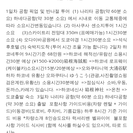
1일차 공항 픽업 및 반나절 투어 ​ (1) 나리타 공항(약 60분 소
요) 하네다공항(약 30분 소요) 에서 시내로 이동 교통체중에
따라 소요시간변동있습니다. (2) 아사쿠사 센소지투어 1시간
소요 (3)스카이트리 전망대 350m (표예매가능) 1시간30분
소요 (4) 오다이바공원에서 도쿄야경 1시간30분소요 =>석식
후호텔 (5) 숙박지도착 (투어 시간 조율 가능 합니다) ​ 2일차 하
코네투어 9시간기준 68만원 =>하코네 해적선/유람선 소용시
간30분 예상 (¥1500-¥2000)箱根海賊船 =>하코네 로프웨이
(케이블카)소요시간15분/20분예상 =>오와쿠타니역 大涌谷駅
하차 하코네 유황산 오와쿠타니 ゆうこう(관광,사진촬영쇼핑
검은계란,유황산) 소용시간30분예상 =>점심식사 소바,우동,
돈까스,카레가 있습니다. =>하코네신사 箱根神社 =>온천 =>
도쿄출발 숙소 ​ 3일차 나리타 공항(약 60분 소요) 하네다공항
(약 30분 소요) 출발 ​ 포함사항 가이드비용(차량 렌탈 + 가이
드)이동경비(도로비, 주차비, 기름값등) 하루 8시간 기준 가이
드 비용 *차량소개 8인승도요타 럭셔리밴 벨파이어 ​ 불포함
사항 가이드 식사비 (함께 식사를 하실수도 있으시며, 따로 드
시는…