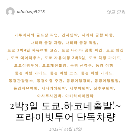
adminwp9218
[에노시마/
댓글 닫힘
,
,
,
가루이자와 골프장 픽업
긴자민박
나리타 공항 마중
,
,
나리타 공항 차량
나리타 공항 픽업
,
,
도쿄 3박4일 자유여행 코스
도쿄 나리타 공항 픽업
도쿄 맛집
,
,
,
,
도쿄 쉐어하우스
도쿄 자유여행 2박3일
도쿄 차량 가이드
,
,
,
,
도쿄야경투어
도쿄패션촬영
동경 신츄쿠
동경 여행
,
,
,
동경 여행 가이드
동경 여행 코스
동경 차량 가이드
,
,
,
,
동경관광명소
동경여행 추천
동경여행경비
동경여행일정
,
,
,
,
동경자유여행
시나가와민박
시부야민박
신추쿠민박
,
아사쿠사민박
아키하바라민박
2박3일 도쿄,하코네출발!~
프라이빗투어 단독차량
2024년 05월 18일