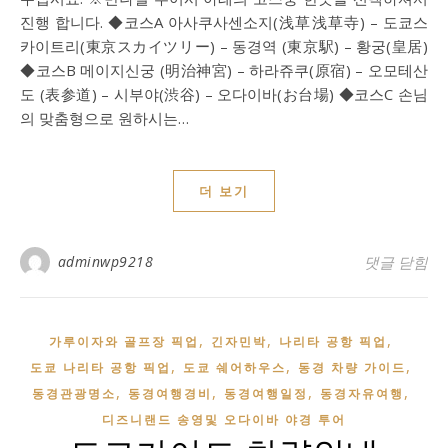
진행 합니다. ◆코스A 아사쿠사센소지(浅草浅草寺) – 도쿄스
카이트리(東京スカイツリー) – 동경역 (東京駅) – 황궁(皇居)
◆코스B 메이지신궁 (明治神宮) – 하라쥬쿠(原宿) – 오모테산
도 (表参道) – 시부야(渋谷) – 오다이바(お台場) ◆코스C 손님
의 맞춤형으로 원하시는…
더 보기
adminwp9218
나리타공항,
댓글 닫힘
,
,
,
가루이자와 골프장 픽업
긴자민박
나리타 공항 픽업
,
,
,
도쿄 나리타 공항 픽업
도쿄 쉐어하우스
동경 차량 가이드
,
,
,
,
동경관광명소
동경여행경비
동경여행일정
동경자유여행
디즈니랜드 송영및 오다이바 야경 투어